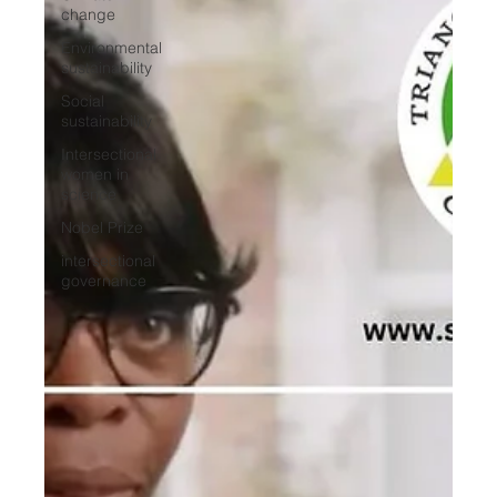
change
Environmental
sustainability
Social
sustainability
Intersectional
women in
science
Nobel Prize
intersectional
governance