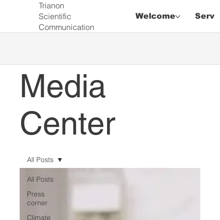
Trianon
Scientific
Welcome
Servi
Communication
Media
Center
All Posts
All Posts
Press
corner
Climate